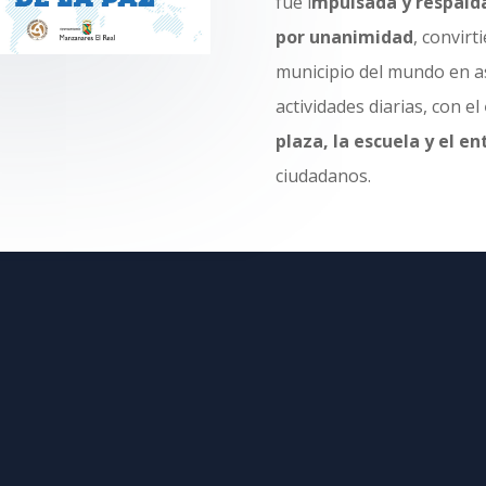
fue i
mpulsada y respalda
por unanimidad
, convir
municipio del mundo en a
actividades diarias, con el
plaza, la escuela y el e
ciudadanos.