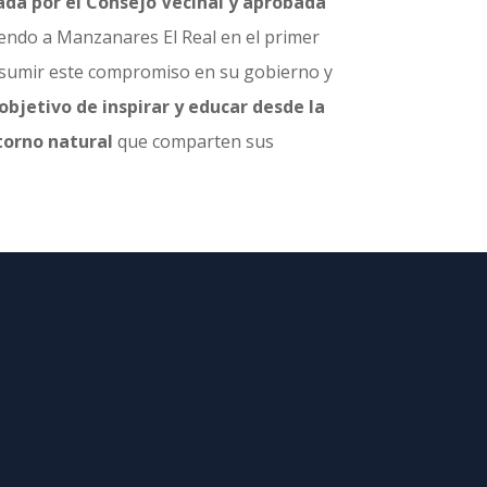
da por el Consejo Vecinal y aprobada
tiendo a Manzanares El Real en el primer
sumir este compromiso en su gobierno y
objetivo de inspirar y educar desde la
ntorno natural
que comparten sus