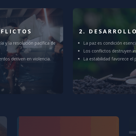
NFLICTOS
2. DESARROLL
a y la resolución pacífica de
La paz es condición esenci
Los conflictos destruyen i
rdos deriven en violencia.
La estabilidad favorece el 